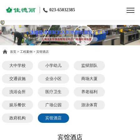
023-65032385
首页
>
工程案例
>
宾馆酒店
大中学校
小学幼儿
监狱部队
交通设施
企业小区
商场大厦
洗浴会所
医疗卫生
养老福利
娱乐餐饮
广场公园
游泳体育
政府机构
宾馆酒店
宾馆酒店