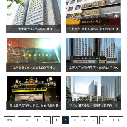
上海中电大酒店浴缸防滑处理
苏州家美138商务酒店全部地面防滑处理
无锡金色水乡大酒店地面防滑处理
上海火车站-新梅华东大酒店地面防滑处
理浴缸防滑处理
盐城五星级和平大酒店红缸砖地面防滑
浙江杭州下沙希尔顿酒店（五星级）全
处理
部地面防滑
首页
上一页
1
2
3
4
5
6
7
8
下一页